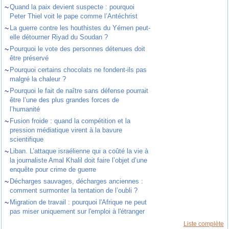
~
Quand la paix devient suspecte : pourquoi
Peter Thiel voit le pape comme l’Antéchrist
~
La guerre contre les houthistes du Yémen peut-
elle détourner Riyad du Soudan ?
~
Pourquoi le vote des personnes détenues doit
être préservé
~
Pourquoi certains chocolats ne fondent-ils pas
malgré la chaleur ?
~
Pourquoi le fait de naître sans défense pourrait
être l’une des plus grandes forces de
l’humanité
~
Fusion froide : quand la compétition et la
pression médiatique virent à la bavure
scientifique
~
Liban. L’attaque israélienne qui a coûté la vie à
la journaliste Amal Khalil doit faire l’objet d’une
enquête pour crime de guerre
~
Décharges sauvages, décharges anciennes :
comment surmonter la tentation de l’oubli ?
~
Migration de travail : pourquoi l'Afrique ne peut
pas miser uniquement sur l'emploi à l'étranger
Liste complète