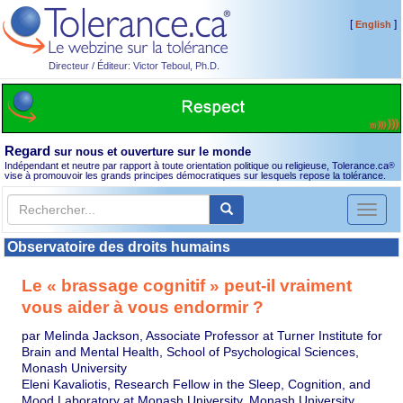
[
]
English
Directeur / Éditeur: Victor Teboul, Ph.D.
Regard
sur nous et ouverture sur le monde
Indépendant et neutre par rapport à toute orientation politique ou religieuse, Tolerance.ca
®
vise à promouvoir les grands principes démocratiques sur lesquels repose la tolérance.
Toggl
naviga
Observatoire des droits humains
Le « brassage cognitif » peut-il vraiment
vous aider à vous endormir ?
par Melinda Jackson, Associate Professor at Turner Institute for
Brain and Mental Health, School of Psychological Sciences,
Monash University
Eleni Kavaliotis, Research Fellow in the Sleep, Cognition, and
Mood Laboratory at Monash University, Monash University