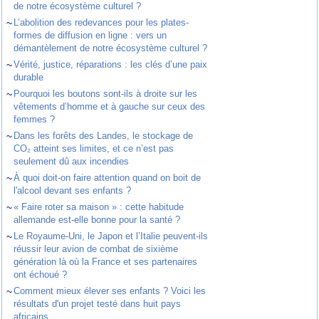
de notre écosystème culturel ?
~
L’abolition des redevances pour les plates-
formes de diffusion en ligne : vers un
démantèlement de notre écosystème culturel ?
~
Vérité, justice, réparations : les clés d’une paix
durable
~
Pourquoi les boutons sont-ils à droite sur les
vêtements d’homme et à gauche sur ceux des
femmes ?
~
Dans les forêts des Landes, le stockage de
CO₂ atteint ses limites, et ce n’est pas
seulement dû aux incendies
~
À quoi doit-on faire attention quand on boit de
l'alcool devant ses enfants ?
~
« Faire roter sa maison » : cette habitude
allemande est-elle bonne pour la santé ?
~
Le Royaume-Uni, le Japon et l’Italie peuvent-ils
réussir leur avion de combat de sixième
génération là où la France et ses partenaires
ont échoué ?
~
Comment mieux élever ses enfants ? Voici les
résultats d'un projet testé dans huit pays
africains