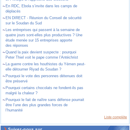
~
En RDC, Ebola s’invite dans les camps de
déplacés
~
EN DIRECT - Réunion du Conseil de sécurité
sur le Soudan du Sud
~
Les entreprises qui passent à la semaine de
quatre jours sont-elles plus productives ? Une
étude menée sur 15 entreprises apporte
des réponses
~
Quand la paix devient suspecte : pourquoi
Peter Thiel voit le pape comme l’Antéchrist
~
La guerre contre les houthistes du Yémen peut-
elle détourner Riyad du Soudan ?
~
Pourquoi le vote des personnes détenues doit
être préservé
~
Pourquoi certains chocolats ne fondent-ils pas
malgré la chaleur ?
~
Pourquoi le fait de naître sans défense pourrait
être l’une des plus grandes forces de
l’humanité
Liste complète
Suivez-nous sur ...