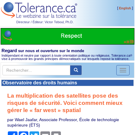
[
]
English
Directeur / Éditeur: Victor Teboul, Ph.D.
Regard
sur nous et ouverture sur le monde
Indépendant et neutre par rapport à toute orientation politique ou religieuse, Tolerance.ca
®
vise à promouvoir les grands principes démocratiques sur lesquels repose la tolérance.
Toggl
naviga
Observatoire des droits humains
La multiplication des satellites pose des
risques de sécurité. Voici comment mieux
gérer le « far west » spatial
par Wael Jaafar, Associate Professor, École de technologie
supérieure (ÉTS)
Partager
Facebook
Twitter
Email
Print