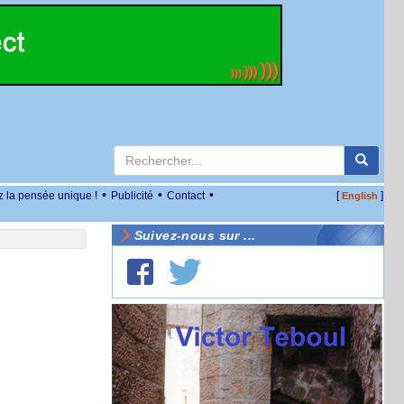
•
•
•
z la pensée unique !
Publicité
Contact
[
]
English
Suivez-nous sur ...