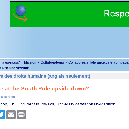
•
•
•
ommes-nous?
Mission
Collaborateurs
Collaborez à Tolerance.ca et combatte
uvrir une session
e des droits humains (anglais seulement)
e at the South Pole upside down?
 seulement)
ishop, Ph.D. Student in Physics, University of Wisconsin-Madison
r
cebook
Twitter
Email
Print