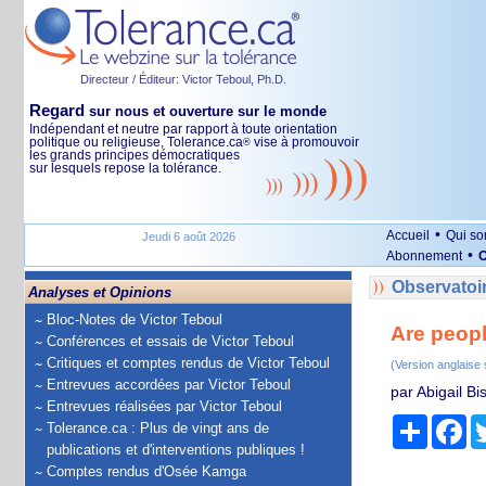
Directeur / Éditeur: Victor Teboul, Ph.D.
Regard
sur nous et ouverture sur le monde
Indépendant et neutre par rapport à toute orientation
politique ou religieuse, Tolerance.ca
vise à promouvoir
®
les grands principes démocratiques
sur lesquels repose la tolérance.
•
Accueil
Qui s
Jeudi 6 août 2026
•
Abonnement
O
Observatoir
Analyses et Opinions
Bloc-Notes de Victor Teboul
Are peopl
Conférences et essais de Victor Teboul
Critiques et comptes rendus de Victor Teboul
(Version anglaise
Entrevues accordées par Victor Teboul
par Abigail B
Entrevues réalisées par Victor Teboul
Partage
Fa
Tolerance.ca : Plus de vingt ans de
publications et d'interventions publiques !
Comptes rendus d'Osée Kamga