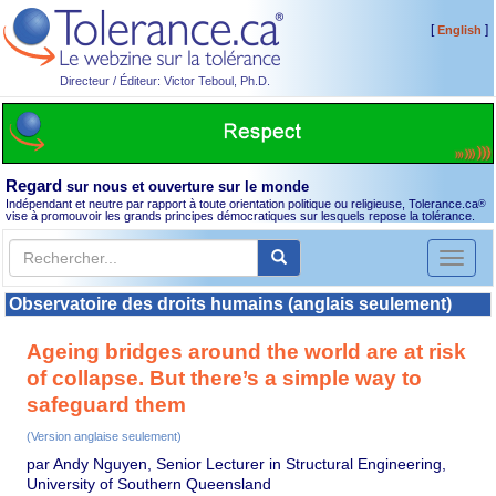
[
]
English
Directeur / Éditeur: Victor Teboul, Ph.D.
Regard
sur nous et ouverture sur le monde
Indépendant et neutre par rapport à toute orientation politique ou religieuse, Tolerance.ca
®
vise à promouvoir les grands principes démocratiques sur lesquels repose la tolérance.
Toggl
naviga
Observatoire des droits humains (anglais seulement)
Ageing bridges around the world are at risk
of collapse. But there’s a simple way to
safeguard them
(Version anglaise seulement)
par Andy Nguyen, Senior Lecturer in Structural Engineering,
University of Southern Queensland