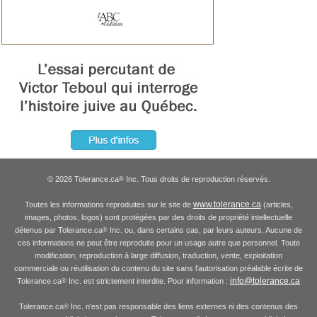
© 2026 Tolerance.ca
Inc. Tous droits de reproduction réservés.
®
www.tolerance.ca
Toutes les informations reproduites sur le site de
(articles,
images, photos, logos) sont protégées par des droits de propriété intellectuelle
détenus par Tolerance.ca
Inc. ou, dans certains cas, par leurs auteurs. Aucune de
®
ces informations ne peut être reproduite pour un usage autre que personnel. Toute
modification, reproduction à large diffusion, traduction, vente, exploitation
commerciale ou réutilisation du contenu du site sans l'autorisation préalable écrite de
info@tolerance.ca
Tolerance.ca
Inc. est strictement interdite. Pour information :
®
Tolerance.ca
Inc. n'est pas responsable des liens externes ni des contenus des
®