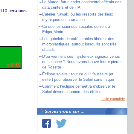
~
Le Maroc, futur leader continental africain des
data centers et de l’IA
e 110 personnes
~
L’atelier Nawak, ou les ressorts des lieux
mythiques de la création
~
Ce que les sciences sociales doivent à
Edgar Morin
~
Les gobelets de café jetables libèrent des
microplastiques, surtout lorsqu’ils sont très
chauds
~
D’où viennent ces mystérieux signaux venus
de l’espace ? Nous avons trouvé leur « pierre
de Rosette »
~
Éclipse solaire : tout ce qu’il faut faire (et
éviter) pour observer le Soleil sans risque
~
Comment l’éclipse permettra d’observer le
Soleil dévier la lumière des étoiles
Liste complète
Suivez-nous sur ...