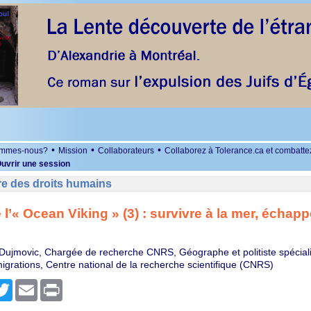
•
•
•
ommes-nous?
Mission
Collaborateurs
Collaborez à Tolerance.ca et combatte
uvrir une session
re des droits humains
l’« Ocean Viking » (3) : survivre à la mer, échappe
ujmovic, Chargée de recherche CNRS, Géographe et politiste spéciali
migrations, Centre national de la recherche scientifique (CNRS)
r
cebook
Twitter
Email
Print