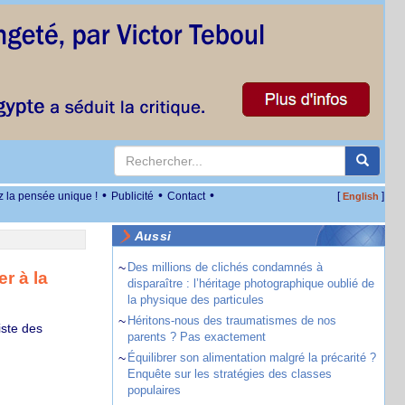
•
•
•
z la pensée unique !
Publicité
Contact
[
]
English
Aussi
~
Des millions de clichés condamnés à
r à la
disparaître : l’héritage photographique oublié de
la physique des particules
~
Héritons-nous des traumatismes de nos
ste des
parents ? Pas exactement
~
Équilibrer son alimentation malgré la précarité ?
Enquête sur les stratégies des classes
populaires