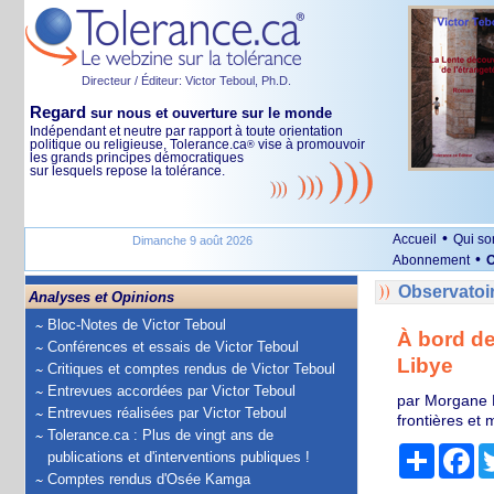
Directeur / Éditeur: Victor Teboul, Ph.D.
Regard
sur nous et ouverture sur le monde
Indépendant et neutre par rapport à toute orientation
politique ou religieuse, Tolerance.ca
vise à promouvoir
®
les grands principes démocratiques
sur lesquels repose la tolérance.
•
Accueil
Qui s
Dimanche 9 août 2026
•
Abonnement
O
Observatoi
Analyses et Opinions
Bloc-Notes de Victor Teboul
À bord de 
Conférences et essais de Victor Teboul
Libye
Critiques et comptes rendus de Victor Teboul
Entrevues accordées par Victor Teboul
par Morgane D
Entrevues réalisées par Victor Teboul
frontières et 
Tolerance.ca : Plus de vingt ans de
Partage
Fa
publications et d'interventions publiques !
Comptes rendus d'Osée Kamga