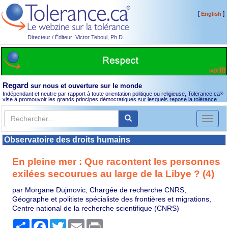
[
]
English
Directeur / Éditeur: Victor Teboul, Ph.D.
Regard
sur nous et ouverture sur le monde
Indépendant et neutre par rapport à toute orientation politique ou religieuse, Tolerance.ca
®
vise à promouvoir les grands principes démocratiques sur lesquels repose la tolérance.
Toggl
naviga
Observatoire des droits humains
En pleine mer : Que racontent les personnes
exilées secourues au large de la Libye ? (4)
par Morgane Dujmovic, Chargée de recherche CNRS,
Géographe et politiste spécialiste des frontières et migrations,
Centre national de la recherche scientifique (CNRS)
Partager
Facebook
Twitter
Email
Print