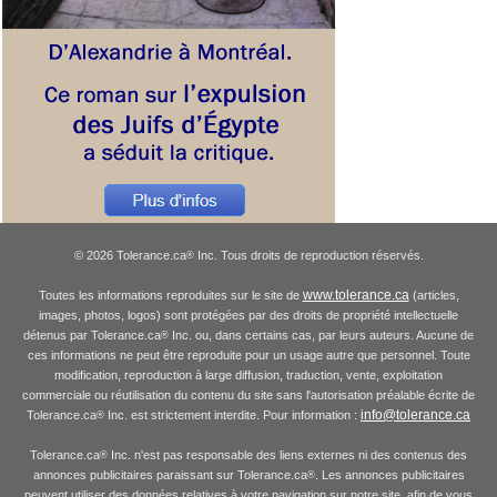
© 2026 Tolerance.ca
Inc. Tous droits de reproduction réservés.
®
www.tolerance.ca
Toutes les informations reproduites sur le site de
(articles,
images, photos, logos) sont protégées par des droits de propriété intellectuelle
détenus par Tolerance.ca
Inc. ou, dans certains cas, par leurs auteurs. Aucune de
®
ces informations ne peut être reproduite pour un usage autre que personnel. Toute
modification, reproduction à large diffusion, traduction, vente, exploitation
commerciale ou réutilisation du contenu du site sans l'autorisation préalable écrite de
info@tolerance.ca
Tolerance.ca
Inc. est strictement interdite. Pour information :
®
Tolerance.ca
Inc. n'est pas responsable des liens externes ni des contenus des
®
annonces publicitaires paraissant sur Tolerance.ca
. Les annonces publicitaires
®
peuvent utiliser des données relatives à votre navigation sur notre site, afin de vous