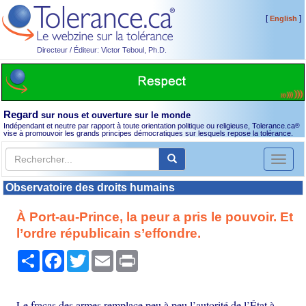
[
]
English
Directeur / Éditeur: Victor Teboul, Ph.D.
Regard
sur nous et ouverture sur le monde
Indépendant et neutre par rapport à toute orientation politique ou religieuse, Tolerance.ca
®
vise à promouvoir les grands principes démocratiques sur lesquels repose la tolérance.
Toggl
naviga
Observatoire des droits humains
À Port-au-Prince, la peur a pris le pouvoir. Et
l’ordre républicain s’effondre.
Partager
Facebook
Twitter
Email
Print
Le fracas des armes remplace peu à peu l’autorité de l’État à