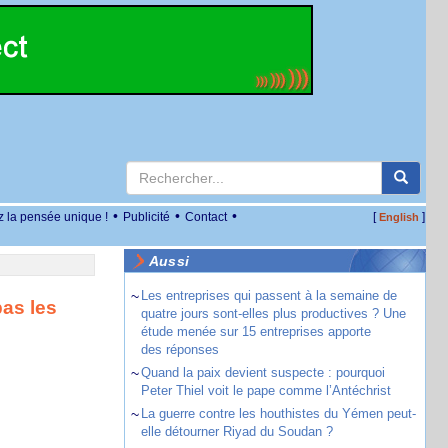
•
•
•
z la pensée unique !
Publicité
Contact
[
]
English
Aussi
~
Les entreprises qui passent à la semaine de
pas les
quatre jours sont-elles plus productives ? Une
étude menée sur 15 entreprises apporte
des réponses
~
Quand la paix devient suspecte : pourquoi
Peter Thiel voit le pape comme l’Antéchrist
~
La guerre contre les houthistes du Yémen peut-
elle détourner Riyad du Soudan ?