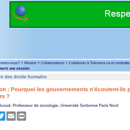
•
•
•
ommes-nous?
Mission
Collaborateurs
Collaborez à Tolerance.ca et combatte
uvrir une session
re des droits humains
on : Pourquoi les gouvernements n’écoutent-ils 
rs ?
écoud, Professeur de sociologie, Université Sorbonne Paris Nord
r
cebook
Twitter
Email
Print