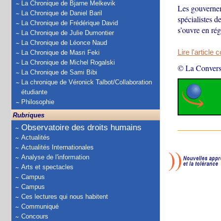
La Chronique de Bjarne Melkevik
Les gouvernem
La Chronique de Daniel Baril
spécialistes 
La Chronique de Frédérique David
s’ouvre en rég
La Chronique de Julie Dumontier
La Chronique de Léonce Naud
Lire l'article 
La Chronique de Masri Feki
La Chronique de Michel Rogalski
© La Convers
La Chronique de Sami Bibi
La chronique de Véronick Talbot/Collaboration
étudiante
Philosophie
Rubriques
Observatoire des droits humains
Actualités
Actualités Internationales
Analyse de l'information
Arts et spectacles
Campus
Campus
Ces lectures qui nous habitent
Communiqué
Concours