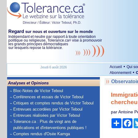
Directeur / Éditeur: Victor Teboul, Ph.D.
Regard
sur nous et ouverture sur le monde
Indépendant et neutre par rapport à toute orientation
politique ou religieuse, Tolerance.ca
vise à promouvoir
®
les grands principes démocratiques
sur lesquels repose la tolérance.
•
Accueil
Qui s
Jeudi 6 août 2026
•
Abonnement
O
Observatoi
Analyses et Opinions
Bloc-Notes de Victor Teboul
Immigrati
Conférences et essais de Victor Teboul
chercheu
Critiques et comptes rendus de Victor Teboul
Entrevues accordées par Victor Teboul
par Antoine P
Entrevues réalisées par Victor Teboul
Partage
Fa
Tolerance.ca : Plus de vingt ans de
publications et d'interventions publiques !
Comptes rendus d'Osée Kamga