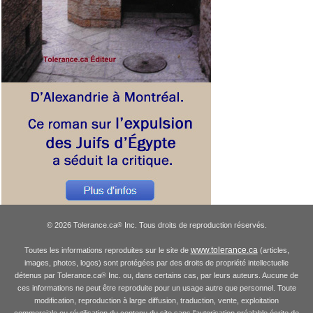
© 2026 Tolerance.ca
Inc. Tous droits de reproduction réservés.
®
www.tolerance.ca
Toutes les informations reproduites sur le site de
(articles,
images, photos, logos) sont protégées par des droits de propriété intellectuelle
détenus par Tolerance.ca
Inc. ou, dans certains cas, par leurs auteurs. Aucune de
®
ces informations ne peut être reproduite pour un usage autre que personnel. Toute
modification, reproduction à large diffusion, traduction, vente, exploitation