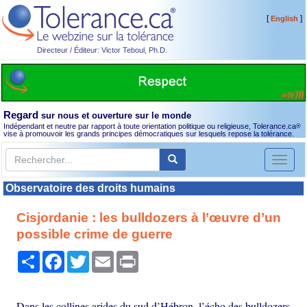
[
]
English
Directeur / Éditeur: Victor Teboul, Ph.D.
Regard
sur nous et ouverture sur le monde
Indépendant et neutre par rapport à toute orientation politique ou religieuse, Tolerance.ca
®
vise à promouvoir les grands principes démocratiques sur lesquels repose la tolérance.
Toggl
naviga
Observatoire des droits humains
Cisjordanie : les bulldozers à l’œuvre d’un
possible crime de guerre
Partager
Facebook
Twitter
Email
Print
Dans les collines arides du sud d’Hébron, l’écho des bulldozers