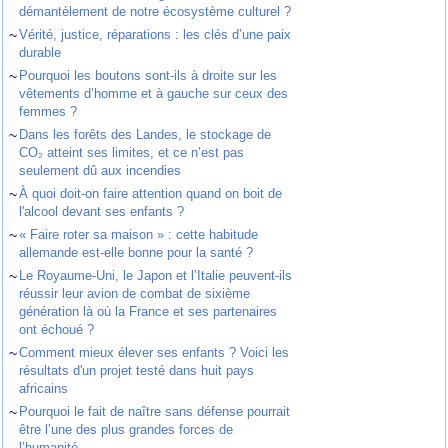
démantèlement de notre écosystème culturel ?
~
Vérité, justice, réparations : les clés d’une paix
durable
~
Pourquoi les boutons sont-ils à droite sur les
vêtements d’homme et à gauche sur ceux des
femmes ?
~
Dans les forêts des Landes, le stockage de
CO₂ atteint ses limites, et ce n’est pas
seulement dû aux incendies
~
À quoi doit-on faire attention quand on boit de
l'alcool devant ses enfants ?
~
« Faire roter sa maison » : cette habitude
allemande est-elle bonne pour la santé ?
~
Le Royaume-Uni, le Japon et l’Italie peuvent-ils
réussir leur avion de combat de sixième
génération là où la France et ses partenaires
ont échoué ?
~
Comment mieux élever ses enfants ? Voici les
résultats d'un projet testé dans huit pays
africains
~
Pourquoi le fait de naître sans défense pourrait
être l’une des plus grandes forces de
l’humanité