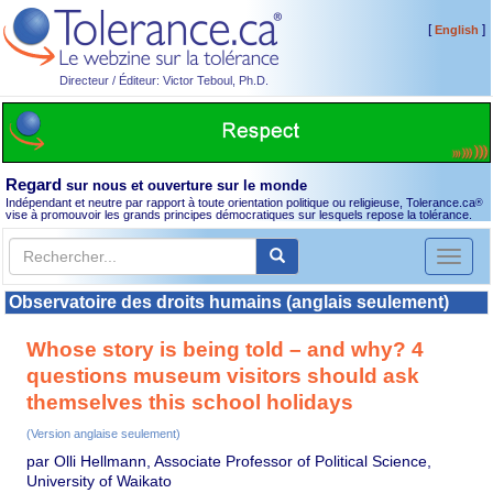
[
]
English
Directeur / Éditeur: Victor Teboul, Ph.D.
Regard
sur nous et ouverture sur le monde
Indépendant et neutre par rapport à toute orientation politique ou religieuse, Tolerance.ca
®
vise à promouvoir les grands principes démocratiques sur lesquels repose la tolérance.
Toggl
naviga
Observatoire des droits humains (anglais seulement)
Whose story is being told – and why? 4
questions museum visitors should ask
themselves this school holidays
(Version anglaise seulement)
par Olli Hellmann, Associate Professor of Political Science,
University of Waikato