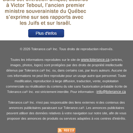
© 2026 Tolerance.ca
Inc. Tous droits de reproduction réservés.
®
www.tolerance.ca
Toutes les informations reproduites sur le site de
(articles,
images, photos, logos) sont protégées par des droits de propriété intellectuelle
détenus par Tolerance.ca
Inc. ou, dans certains cas, par leurs auteurs. Aucune de
®
ces informations ne peut être reproduite pour un usage autre que personnel. Toute
modification, reproduction à large diffusion, traduction, vente, exploitation
commerciale ou réutilisation du contenu du site sans l'autorisation préalable écrite de
info@tolerance.ca
Tolerance.ca
Inc. est strictement interdite. Pour information :
®
Tolerance.ca
Inc. n'est pas responsable des liens externes ni des contenus des
®
annonces publicitaires paraissant sur Tolerance.ca
. Les annonces publicitaires
®
peuvent utiliser des données relatives à votre navigation sur notre site, afin de vous
proposer des annonces de produits ou services adaptées à vos centres d'intérêts.