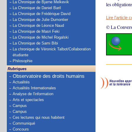
La Chronique de Bjarne Melkevik
les obligation
La Chronique de Daniel Baril
La Chronique de Frédérique David
Lire l'article 
La Chronique de Julie Dumontier
La Chronique de Léonce Naud
© La Convers
La Chronique de Masri Feki
La Chronique de Michel Rogalski
La Chronique de Sami Bibi
La chronique de Véronick Talbot/Collaboration
étudiante
Philosophie
Rubriques
Observatoire des droits humains
Actualités
Actualités Internationales
Analyse de l'information
Arts et spectacles
Campus
Campus
Ces lectures qui nous habitent
Communiqué
Concours