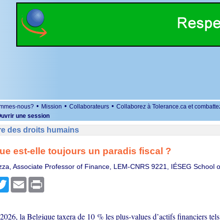
•
•
•
ommes-nous?
Mission
Collaborateurs
Collaborez à Tolerance.ca et combatte
uvrir une session
re des droits humains
ue est-elle toujours un paradis fiscal ?
zza, Associate Professor of Finance, LEM-CNRS 9221, IÉSEG School
r
cebook
Twitter
Email
Print
 2026, la Belgique taxera de 10 % les plus-values d’actifs financiers tels