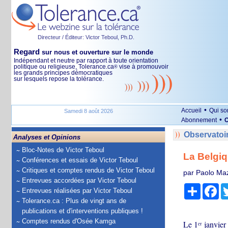
Directeur / Éditeur: Victor Teboul, Ph.D.
Regard
sur nous et ouverture sur le monde
Indépendant et neutre par rapport à toute orientation
politique ou religieuse, Tolerance.ca
vise à promouvoir
®
les grands principes démocratiques
sur lesquels repose la tolérance.
•
Accueil
Qui s
Samedi 8 août 2026
•
Abonnement
O
Observatoi
Analyses et Opinions
Bloc-Notes de Victor Teboul
La Belgiq
Conférences et essais de Victor Teboul
Critiques et comptes rendus de Victor Teboul
par Paolo Ma
Entrevues accordées par Victor Teboul
Partage
Fa
Entrevues réalisées par Victor Teboul
Tolerance.ca : Plus de vingt ans de
publications et d'interventions publiques !
Comptes rendus d'Osée Kamga
Le 1ᵉʳ janvier