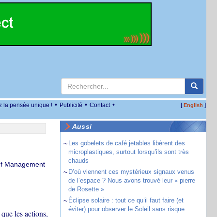
•
•
•
z la pensée unique !
Publicité
Contact
[
]
English
Aussi
~
Les gobelets de café jetables libèrent des
microplastiques, surtout lorsqu’ils sont très
chauds
 of Management
~
D’où viennent ces mystérieux signaux venus
de l’espace ? Nous avons trouvé leur « pierre
de Rosette »
~
Éclipse solaire : tout ce qu’il faut faire (et
éviter) pour observer le Soleil sans risque
 que les actions,