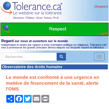
[
]
English
Directeur / Éditeur: Victor Teboul, Ph.D.
Regard
sur nous et ouverture sur le monde
Indépendant et neutre par rapport à toute orientation politique ou religieuse, Tolerance.ca
®
vise à promouvoir les grands principes démocratiques sur lesquels repose la tolérance.
Toggl
naviga
Observatoire des droits humains
Le monde est confronté à une urgence en
matière de financement de la santé, alerte
l’OMS
Partager
Facebook
Twitter
Email
Print