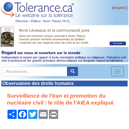
[
]
English
Directeur / Éditeur: Victor Teboul, Ph.D.
Regard
sur nous et ouverture sur le monde
Indépendant et neutre par rapport à toute orientation politique ou religieuse, Tolerance.ca
®
vise à promouvoir les grands principes démocratiques sur lesquels repose la tolérance.
Toggl
naviga
Observatoire des droits humains
Surveillance de l’Iran et promotion du
nucléaire civil : le rôle de l’AIEA expliqué
Partager
Facebook
Twitter
Email
Print