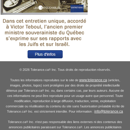
© 2026 Tolerance.ca
Inc. Tous droits de reproduction réservés.
®
www.tolerance.ca
Toutes les informations reproduites sur le site de
(articles,
images, photos, logos) sont protégées par des droits de propriété intellectuelle
détenus par Tolerance.ca
Inc. ou, dans certains cas, par leurs auteurs. Aucune de
®
ces informations ne peut être reproduite pour un usage autre que personnel. Toute
modification, reproduction à large diffusion, traduction, vente, exploitation
commerciale ou réutilisation du contenu du site sans l'autorisation préalable écrite de
info@tolerance.ca
Tolerance.ca
Inc. est strictement interdite. Pour information :
®
Tolerance.ca
Inc. n'est pas responsable des liens externes ni des contenus des
®
annonces publicitaires paraissant sur Tolerance.ca
. Les annonces publicitaires
®