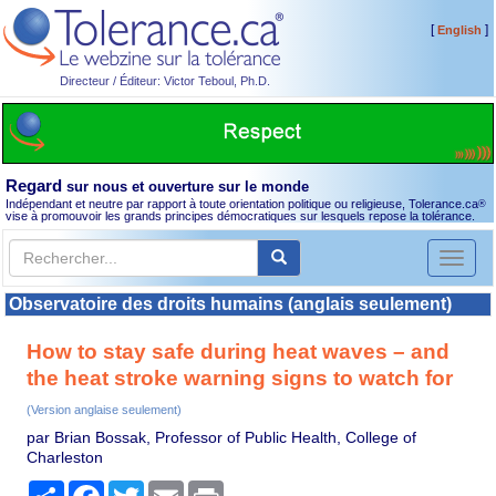
[
]
English
Directeur / Éditeur: Victor Teboul, Ph.D.
Regard
sur nous et ouverture sur le monde
Indépendant et neutre par rapport à toute orientation politique ou religieuse, Tolerance.ca
®
vise à promouvoir les grands principes démocratiques sur lesquels repose la tolérance.
Toggl
naviga
Observatoire des droits humains (anglais seulement)
How to stay safe during heat waves – and
the heat stroke warning signs to watch for
(Version anglaise seulement)
par Brian Bossak, Professor of Public Health, College of
Charleston
Partager
Facebook
Twitter
Email
Print