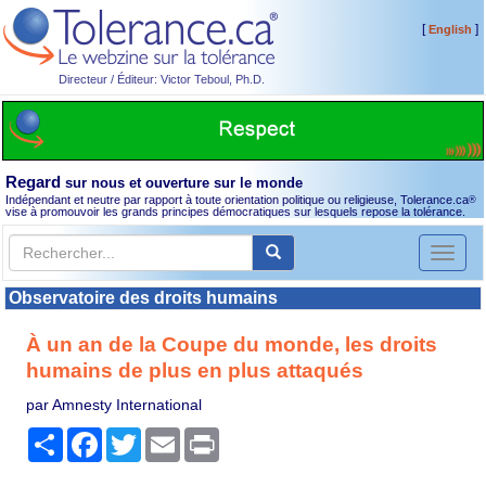
[
]
English
Directeur / Éditeur: Victor Teboul, Ph.D.
Regard
sur nous et ouverture sur le monde
Indépendant et neutre par rapport à toute orientation politique ou religieuse, Tolerance.ca
®
vise à promouvoir les grands principes démocratiques sur lesquels repose la tolérance.
Toggl
naviga
Observatoire des droits humains
À un an de la Coupe du monde, les droits
humains de plus en plus attaqués
par Amnesty International
Partager
Facebook
Twitter
Email
Print