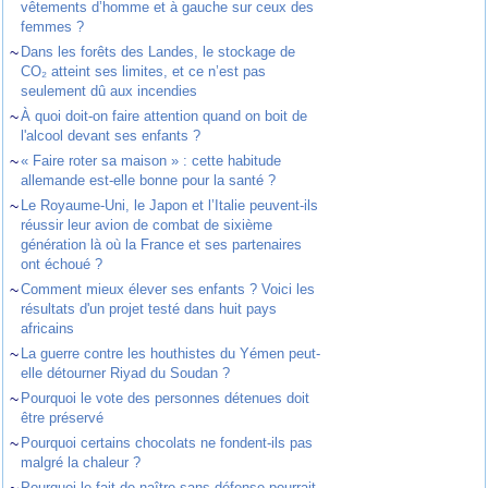
vêtements d’homme et à gauche sur ceux des
femmes ?
~
Dans les forêts des Landes, le stockage de
CO₂ atteint ses limites, et ce n’est pas
seulement dû aux incendies
~
À quoi doit-on faire attention quand on boit de
l'alcool devant ses enfants ?
~
« Faire roter sa maison » : cette habitude
allemande est-elle bonne pour la santé ?
~
Le Royaume-Uni, le Japon et l’Italie peuvent-ils
réussir leur avion de combat de sixième
génération là où la France et ses partenaires
ont échoué ?
~
Comment mieux élever ses enfants ? Voici les
résultats d'un projet testé dans huit pays
africains
~
La guerre contre les houthistes du Yémen peut-
elle détourner Riyad du Soudan ?
~
Pourquoi le vote des personnes détenues doit
être préservé
~
Pourquoi certains chocolats ne fondent-ils pas
malgré la chaleur ?
Pourquoi le fait de naître sans défense pourrait