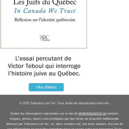
© 2026 Tolerance.ca
Inc. Tous droits de reproduction réservés.
®
www.tolerance.ca
Toutes les informations reproduites sur le site de
(articles,
images, photos, logos) sont protégées par des droits de propriété intellectuelle
détenus par Tolerance.ca
Inc. ou, dans certains cas, par leurs auteurs. Aucune de
®