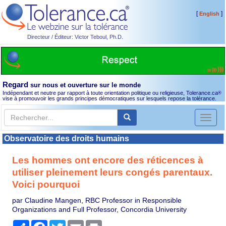
[
]
English
Directeur / Éditeur: Victor Teboul, Ph.D.
Regard
sur nous et ouverture sur le monde
Indépendant et neutre par rapport à toute orientation politique ou religieuse, Tolerance.ca
®
vise à promouvoir les grands principes démocratiques sur lesquels repose la tolérance.
Toggl
naviga
Observatoire des droits humains
Les hommes ont encore des réticences à
utiliser pleinement leurs congés parentaux.
Voici pourquoi
par Claudine Mangen, RBC Professor in Responsible
Organizations and Full Professor, Concordia University
Partager
Facebook
Twitter
Email
Print