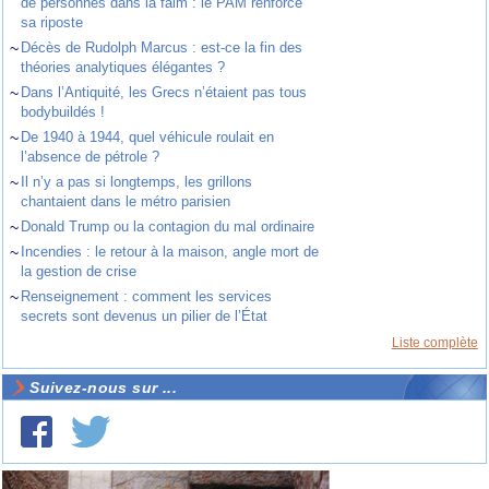
de personnes dans la faim : le PAM renforce
sa riposte
~
Décès de Rudolph Marcus : est-ce la fin des
théories analytiques élégantes ?
~
Dans l’Antiquité, les Grecs n’étaient pas tous
bodybuildés !
~
De 1940 à 1944, quel véhicule roulait en
l’absence de pétrole ?
~
Il n’y a pas si longtemps, les grillons
chantaient dans le métro parisien
~
Donald Trump ou la contagion du mal ordinaire
~
Incendies : le retour à la maison, angle mort de
la gestion de crise
~
Renseignement : comment les services
secrets sont devenus un pilier de l’État
Liste complète
Suivez-nous sur ...