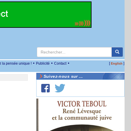
•
•
•
z la pensée unique !
Publicité
Contact
[
]
English
Suivez-nous sur ...