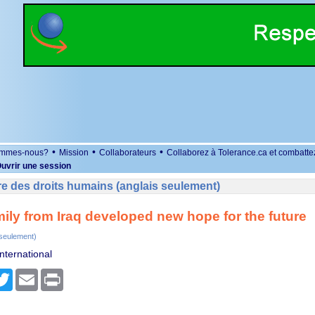
•
•
•
ommes-nous?
Mission
Collaborateurs
Collaborez à Tolerance.ca et combatte
uvrir une session
e des droits humains (anglais seulement)
ily from Iraq developed new hope for the future
 seulement)
nternational
r
cebook
Twitter
Email
Print