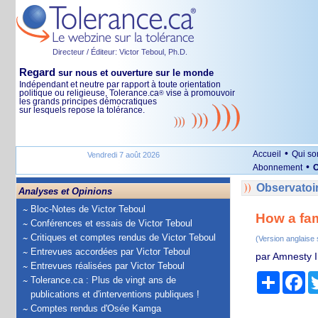
Directeur / Éditeur: Victor Teboul, Ph.D.
Regard
sur nous et ouverture sur le monde
Indépendant et neutre par rapport à toute orientation
politique ou religieuse, Tolerance.ca
vise à promouvoir
®
les grands principes démocratiques
sur lesquels repose la tolérance.
•
Accueil
Qui s
Vendredi 7 août 2026
•
Abonnement
O
Observatoir
Analyses et Opinions
Bloc-Notes de Victor Teboul
How a fam
Conférences et essais de Victor Teboul
Critiques et comptes rendus de Victor Teboul
(Version anglaise
Entrevues accordées par Victor Teboul
par Amnesty I
Entrevues réalisées par Victor Teboul
Partage
Fa
Tolerance.ca : Plus de vingt ans de
publications et d'interventions publiques !
Comptes rendus d'Osée Kamga