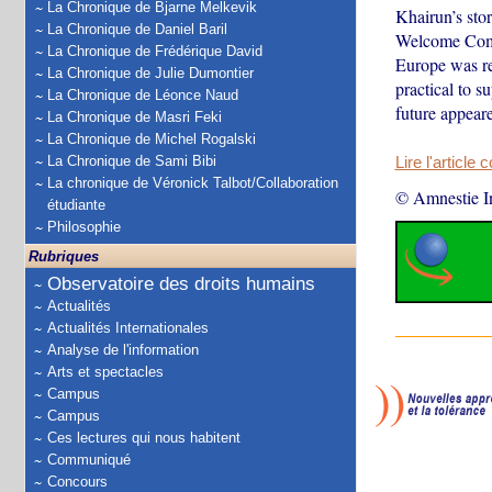
La Chronique de Bjarne Melkevik
Khairun’s sto
La Chronique de Daniel Baril
Welcome Commi
La Chronique de Frédérique David
Europe was re
La Chronique de Julie Dumontier
practical to 
La Chronique de Léonce Naud
future appeare
La Chronique de Masri Feki
La Chronique de Michel Rogalski
La Chronique de Sami Bibi
Lire l'article 
La chronique de Véronick Talbot/Collaboration
© Amnestie In
étudiante
Philosophie
Rubriques
Observatoire des droits humains
Actualités
Actualités Internationales
Analyse de l'information
Arts et spectacles
Campus
Campus
Ces lectures qui nous habitent
Communiqué
Concours