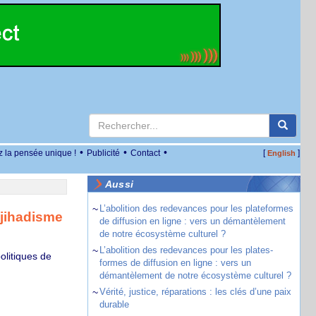
•
•
•
z la pensée unique !
Publicité
Contact
[
]
English
Aussi
~
L’abolition des redevances pour les plateformes
djihadisme
de diffusion en ligne : vers un démantèlement
de notre écosystème culturel ?
~
L’abolition des redevances pour les plates-
olitiques de
formes de diffusion en ligne : vers un
démantèlement de notre écosystème culturel ?
~
Vérité, justice, réparations : les clés d’une paix
durable