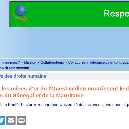
•
•
•
ommes-nous?
Mission
Collaborateurs
Collaborez à Tolerance.ca et combatte
uvrir une session
re des droits humains
es mines d'or de l’Ouest malien nourrissent le 
s du Sénégal et de la Mauritanie
him Kanté, Lecturer-researcher, Université des sciences juridiques et p
r
cebook
Twitter
Email
Print