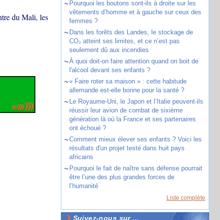
~
Pourquoi les boutons sont-ils à droite sur les
vêtements d’homme et à gauche sur ceux des
ntre du Mali, les
femmes ?
~
Dans les forêts des Landes, le stockage de
CO₂ atteint ses limites, et ce n’est pas
seulement dû aux incendies
~
À quoi doit-on faire attention quand on boit de
l'alcool devant ses enfants ?
~
« Faire roter sa maison » : cette habitude
allemande est-elle bonne pour la santé ?
~
Le Royaume-Uni, le Japon et l’Italie peuvent-ils
réussir leur avion de combat de sixième
génération là où la France et ses partenaires
ont échoué ?
~
Comment mieux élever ses enfants ? Voici les
résultats d'un projet testé dans huit pays
africains
~
Pourquoi le fait de naître sans défense pourrait
être l’une des plus grandes forces de
l’humanité
Liste complète
Suivez-nous sur ...