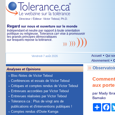
Directeur / Éditeur: Victor Teboul, Ph.D.
Regard
sur nous et ouverture sur le monde
Indépendant et neutre par rapport à toute orientation
politique ou religieuse, Tolerance.ca
vise à promouvoir
®
les grands principes démocratiques
sur lesquels repose la tolérance.
•
Accueil
Qui s
Vendredi 7 août 2026
•
Abonnement
O
Observatoi
Analyses et Opinions
Bloc-Notes de Victor Teboul
Comment l
Conférences et essais de Victor Teboul
aux porte
Critiques et comptes rendus de Victor Teboul
Entrevues accordées par Victor Teboul
par Mady Ibra
Entrevues réalisées par Victor Teboul
Bamako
Tolerance.ca : Plus de vingt ans de
Partage
Fa
publications et d'interventions publiques !
Comptes rendus d'Osée Kamga