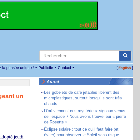
•
•
•
z la pensée unique !
Publicité
Contact
[
]
English
Aussi
~
Les gobelets de café jetables libèrent des
geant un
microplastiques, surtout lorsqu’ils sont très
chauds
~
D’où viennent ces mystérieux signaux venus
de l’espace ? Nous avons trouvé leur « pierre
de Rosette »
~
Éclipse solaire : tout ce qu’il faut faire (et
éviter) pour observer le Soleil sans risque
adopté jeudi