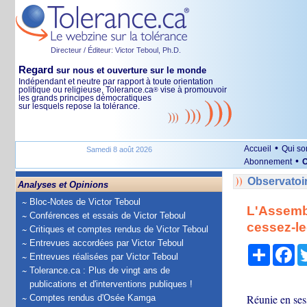
Directeur / Éditeur: Victor Teboul, Ph.D.
Regard
sur nous et ouverture sur le monde
Indépendant et neutre par rapport à toute orientation
politique ou religieuse, Tolerance.ca
vise à promouvoir
®
les grands principes démocratiques
sur lesquels repose la tolérance.
•
Accueil
Qui s
Samedi 8 août 2026
•
Abonnement
O
Observatoi
Analyses et Opinions
Bloc-Notes de Victor Teboul
L'Assembl
Conférences et essais de Victor Teboul
cessez-le
Critiques et comptes rendus de Victor Teboul
Entrevues accordées par Victor Teboul
Partage
Fa
Entrevues réalisées par Victor Teboul
Tolerance.ca : Plus de vingt ans de
publications et d'interventions publiques !
Réunie en ses
Comptes rendus d'Osée Kamga