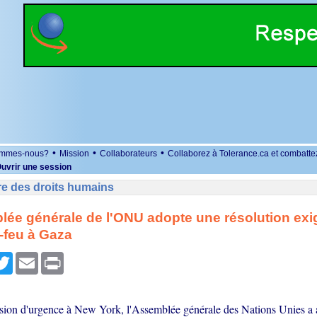
•
•
•
ommes-nous?
Mission
Collaborateurs
Collaborez à Tolerance.ca et combatte
uvrir une session
re des droits humains
ée générale de l'ONU adopte une résolution exi
-feu à Gaza
r
cebook
Twitter
Email
Print
sion d'urgence à New York, l'Assemblée générale des Nations Unies a 