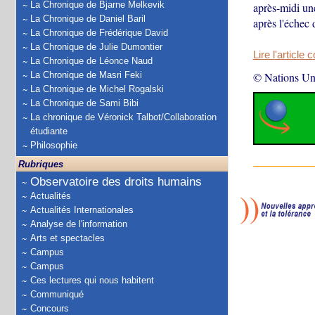
La Chronique de Bjarne Melkevik
après-midi un
La Chronique de Daniel Baril
après l'échec 
La Chronique de Frédérique David
La Chronique de Julie Dumontier
Lire l'article 
La Chronique de Léonce Naud
La Chronique de Masri Feki
© Nations Un
La Chronique de Michel Rogalski
La Chronique de Sami Bibi
La chronique de Véronick Talbot/Collaboration
étudiante
Philosophie
Rubriques
Observatoire des droits humains
Actualités
Actualités Internationales
Analyse de l'information
Arts et spectacles
Campus
Campus
Ces lectures qui nous habitent
Communiqué
Concours