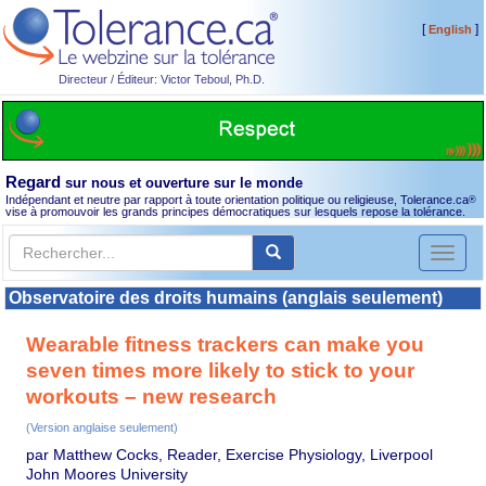
[
]
English
Directeur / Éditeur: Victor Teboul, Ph.D.
Regard
sur nous et ouverture sur le monde
Indépendant et neutre par rapport à toute orientation politique ou religieuse, Tolerance.ca
®
vise à promouvoir les grands principes démocratiques sur lesquels repose la tolérance.
Toggl
naviga
Observatoire des droits humains (anglais seulement)
Wearable fitness trackers can make you
seven times more likely to stick to your
workouts – new research
(Version anglaise seulement)
par Matthew Cocks, Reader, Exercise Physiology, Liverpool
John Moores University