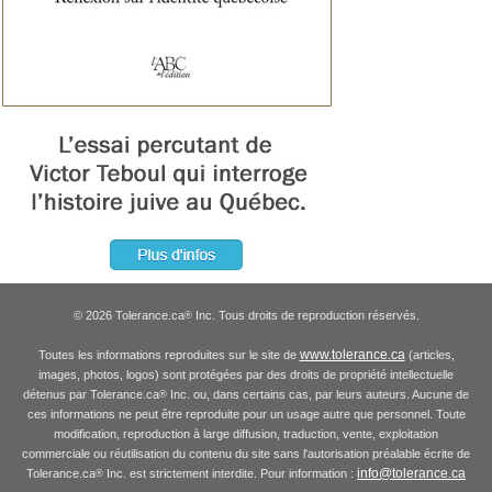
© 2026 Tolerance.ca
Inc. Tous droits de reproduction réservés.
®
www.tolerance.ca
Toutes les informations reproduites sur le site de
(articles,
images, photos, logos) sont protégées par des droits de propriété intellectuelle
détenus par Tolerance.ca
Inc. ou, dans certains cas, par leurs auteurs. Aucune de
®
ces informations ne peut être reproduite pour un usage autre que personnel. Toute
modification, reproduction à large diffusion, traduction, vente, exploitation
commerciale ou réutilisation du contenu du site sans l'autorisation préalable écrite de
info@tolerance.ca
Tolerance.ca
Inc. est strictement interdite. Pour information :
®