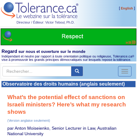
[
]
English
Directeur / Éditeur: Victor Teboul, Ph.D.
Regard
sur nous et ouverture sur le monde
Indépendant et neutre par rapport à toute orientation politique ou religieuse, Tolerance.ca
®
vise à promouvoir les grands principes démocratiques sur lesquels repose la tolérance.
Toggl
naviga
Observatoire des droits humains (anglais seulement)
What’s the potential effect of sanctions on
Israeli ministers? Here’s what my research
shows
(Version anglaise seulement)
par Anton Moiseienko, Senior Lecturer in Law, Australian
National University