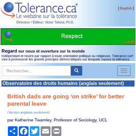
[
]
English
Directeur / Éditeur: Victor Teboul, Ph.D.
Regard
sur nous et ouverture sur le monde
Indépendant et neutre par rapport à toute orientation politique ou religieuse, Tolerance.ca
®
vise à promouvoir les grands principes démocratiques sur lesquels repose la tolérance.
Toggl
naviga
Observatoire des droits humains (anglais seulement)
British dads are going ‘on strike’ for better
parental leave
(Version anglaise seulement)
par Katherine Twamley, Professor of Sociology, UCL
Partager
Facebook
Twitter
Email
Print