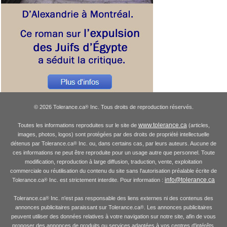
© 2026 Tolerance.ca
Inc. Tous droits de reproduction réservés.
®
www.tolerance.ca
Toutes les informations reproduites sur le site de
(articles,
images, photos, logos) sont protégées par des droits de propriété intellectuelle
détenus par Tolerance.ca
Inc. ou, dans certains cas, par leurs auteurs. Aucune de
®
ces informations ne peut être reproduite pour un usage autre que personnel. Toute
modification, reproduction à large diffusion, traduction, vente, exploitation
commerciale ou réutilisation du contenu du site sans l'autorisation préalable écrite de
info@tolerance.ca
Tolerance.ca
Inc. est strictement interdite. Pour information :
®
Tolerance.ca
Inc. n'est pas responsable des liens externes ni des contenus des
®
annonces publicitaires paraissant sur Tolerance.ca
. Les annonces publicitaires
®
peuvent utiliser des données relatives à votre navigation sur notre site, afin de vous
proposer des annonces de produits ou services adaptées à vos centres d'intérêts.