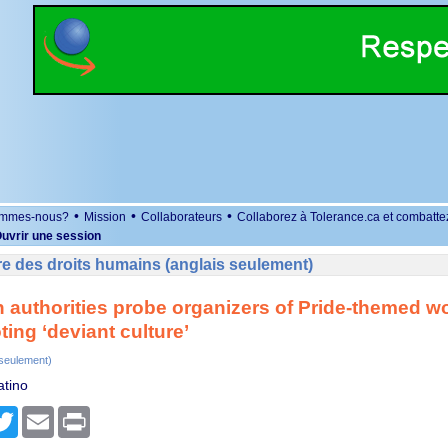
•
•
•
ommes-nous?
Mission
Collaborateurs
Collaborez à Tolerance.ca et combatte
uvrir une session
e des droits humains (anglais seulement)
 authorities probe organizers of Pride-themed 
ting ‘deviant culture’
 seulement)
atino
r
cebook
Twitter
Email
Print