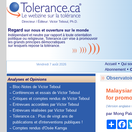
Directeur / Éditeur: Victor Teboul, Ph.D.
Regard
sur nous et ouverture sur le monde
Indépendant et neutre par rapport à toute orientation
politique ou religieuse, Tolerance.ca
vise à promouvoir
®
les grands principes démocratiques
sur lesquels repose la tolérance.
•
Accueil
Qui s
Vendredi 7 août 2026
•
Abonnement
O
Observatoir
Analyses et Opinions
Bloc-Notes de Victor Teboul
Malaysian
Conférences et essais de Victor Teboul
for promo
Critiques et comptes rendus de Victor Teboul
Entrevues accordées par Victor Teboul
(Version anglaise
Entrevues réalisées par Victor Teboul
par Mong Pal
Tolerance.ca : Plus de vingt ans de
Partage
Fa
publications et d'interventions publiques !
Comptes rendus d'Osée Kamga