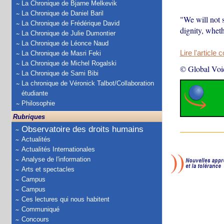
La Chronique de Bjarne Melkevik
La Chronique de Daniel Baril
"We will not s
La Chronique de Frédérique David
dignity, wheth
La Chronique de Julie Dumontier
La Chronique de Léonce Naud
Lire l'article 
La Chronique de Masri Feki
La Chronique de Michel Rogalski
© Global Voi
La Chronique de Sami Bibi
La chronique de Véronick Talbot/Collaboration
étudiante
Philosophie
Rubriques
Observatoire des droits humains
Actualités
Actualités Internationales
Analyse de l'information
Arts et spectacles
Campus
Campus
Ces lectures qui nous habitent
Communiqué
Concours