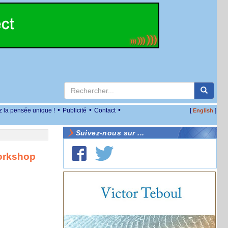
•
•
•
z la pensée unique !
Publicité
Contact
[
]
English
Suivez-nous sur ...
workshop