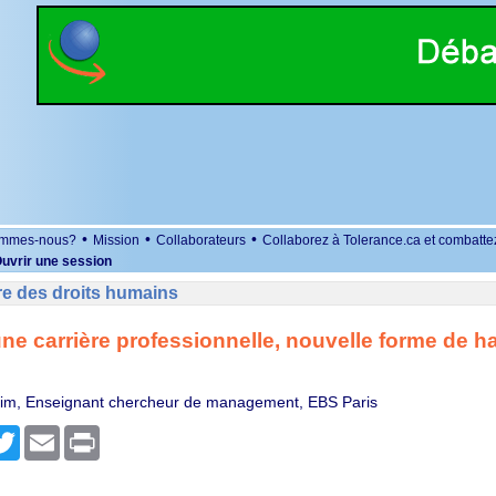
•
•
•
ommes-nous?
Mission
Collaborateurs
Collaborez à Tolerance.ca et combatte
uvrir une session
re des droits humains
une carrière professionnelle, nouvelle forme de 
aim, Enseignant chercheur de management, EBS Paris
r
cebook
Twitter
Email
Print