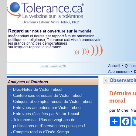
Directeur / Éditeur: Victor Teboul, Ph.D.
Regard
sur nous et ouverture sur le monde
Indépendant et neutre par rapport à toute orientation
politique ou religieuse, Tolerance.ca
vise à promouvoir
®
les grands principes démocratiques
sur lesquels repose la tolérance.
•
Accueil
Qui s
Jeudi 6 août 2026
•
Abonnement
O
Observatoi
Analyses et Opinions
Bloc-Notes de Victor Teboul
Détruire 
Conférences et essais de Victor Teboul
moral
Critiques et comptes rendus de Victor Teboul
Entrevues accordées par Victor Teboul
par Michel N
Entrevues réalisées par Victor Teboul
Partage
Fa
Tolerance.ca : Plus de vingt ans de
publications et d'interventions publiques !
Comptes rendus d'Osée Kamga