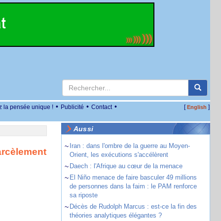
•
•
•
z la pensée unique !
Publicité
Contact
[
]
English
Aussi
~
Iran : dans l'ombre de la guerre au Moyen-
harcèlement
Orient, les exécutions s'accélèrent
~
Daech : l'Afrique au cœur de la menace
~
El Niño menace de faire basculer 49 millions
de personnes dans la faim : le PAM renforce
sa riposte
~
Décès de Rudolph Marcus : est-ce la fin des
théories analytiques élégantes ?