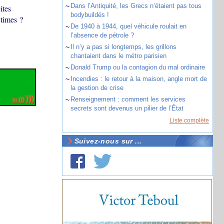
~
Dans l’Antiquité, les Grecs n’étaient pas tous
ites
bodybuildés !
ctimes ?
~
De 1940 à 1944, quel véhicule roulait en
l’absence de pétrole ?
~
Il n’y a pas si longtemps, les grillons
chantaient dans le métro parisien
~
Donald Trump ou la contagion du mal ordinaire
~
Incendies : le retour à la maison, angle mort de
la gestion de crise
~
Renseignement : comment les services
secrets sont devenus un pilier de l’État
Liste complète
Suivez-nous sur ...