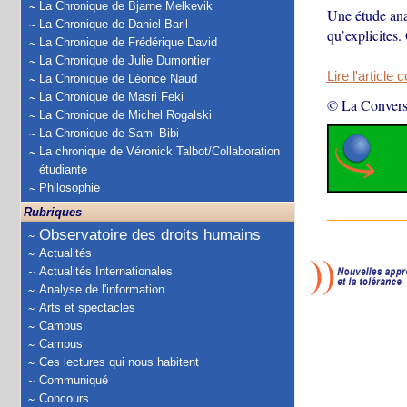
La Chronique de Bjarne Melkevik
Une étude ana
La Chronique de Daniel Baril
qu’explicites
La Chronique de Frédérique David
La Chronique de Julie Dumontier
Lire l'article 
La Chronique de Léonce Naud
La Chronique de Masri Feki
© La Convers
La Chronique de Michel Rogalski
La Chronique de Sami Bibi
La chronique de Véronick Talbot/Collaboration
étudiante
Philosophie
Rubriques
Observatoire des droits humains
Actualités
Actualités Internationales
Analyse de l'information
Arts et spectacles
Campus
Campus
Ces lectures qui nous habitent
Communiqué
Concours