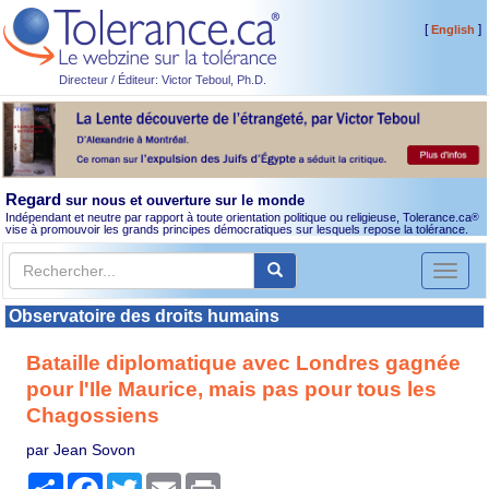
[
]
English
Directeur / Éditeur: Victor Teboul, Ph.D.
Regard
sur nous et ouverture sur le monde
Indépendant et neutre par rapport à toute orientation politique ou religieuse, Tolerance.ca
®
vise à promouvoir les grands principes démocratiques sur lesquels repose la tolérance.
Toggl
naviga
Observatoire des droits humains
Bataille diplomatique avec Londres gagnée
pour l'Ile Maurice, mais pas pour tous les
Chagossiens
par Jean Sovon
Partager
Facebook
Twitter
Email
Print