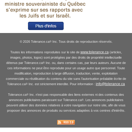
© 2026 Tolerance.ca
Inc. Tous droits de reproduction réservés.
®
www.tolerance.ca
Toutes les informations reproduites sur le site de
(articles,
images, photos, logos) sont protégées par des droits de propriété intellectuelle
détenus par Tolerance.ca
Inc. ou, dans certains cas, par leurs auteurs. Aucune de
®
ces informations ne peut être reproduite pour un usage autre que personnel. Toute
modification, reproduction à large diffusion, traduction, vente, exploitation
commerciale ou réutilisation du contenu du site sans l'autorisation préalable écrite de
info@tolerance.ca
Tolerance.ca
Inc. est strictement interdite. Pour information :
®
Tolerance.ca
Inc. n'est pas responsable des liens externes ni des contenus des
®
annonces publicitaires paraissant sur Tolerance.ca
. Les annonces publicitaires
®
peuvent utiliser des données relatives à votre navigation sur notre site, afin de vous
proposer des annonces de produits ou services adaptées à vos centres d'intérêts.