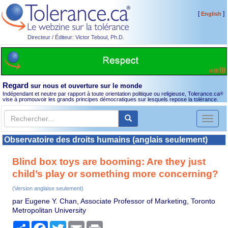
[
]
English
Directeur / Éditeur: Victor Teboul, Ph.D.
Regard
sur nous et ouverture sur le monde
Indépendant et neutre par rapport à toute orientation politique ou religieuse, Tolerance.ca
®
vise à promouvoir les grands principes démocratiques sur lesquels repose la tolérance.
Toggl
naviga
Observatoire des droits humains (anglais seulement)
Blind box toys are booming: Are they just
child’s play or something more concerning?
(Version anglaise seulement)
par Eugene Y. Chan, Associate Professor of Marketing, Toronto
Metropolitan University
Partager
Facebook
Twitter
Email
Print