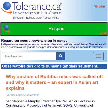
[
]
English
Directeur / Éditeur: Victor Teboul, Ph.D.
Regard
sur nous et ouverture sur le monde
Indépendant et neutre par rapport à toute orientation politique ou religieuse, Tolerance.ca
®
vise à promouvoir les grands principes démocratiques sur lesquels repose la tolérance.
Toggl
naviga
Observatoire des droits humains (anglais seulement)
Why auction of Buddha relics was called off
and why it matters – an expert in Asian art
explains
(Version anglaise seulement)
par Stephen A Murphy, Pratapaditya Pal Senior Lecturer in
Curating and Museology of Asian Art, SOAS, University of