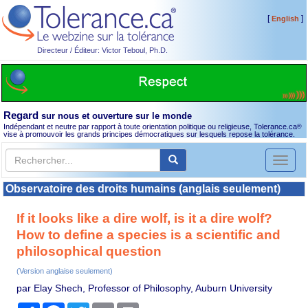
[
]
English
Directeur / Éditeur: Victor Teboul, Ph.D.
Regard
sur nous et ouverture sur le monde
Indépendant et neutre par rapport à toute orientation politique ou religieuse, Tolerance.ca
®
vise à promouvoir les grands principes démocratiques sur lesquels repose la tolérance.
Toggl
naviga
Observatoire des droits humains (anglais seulement)
If it looks like a dire wolf, is it a dire wolf?
How to define a species is a scientific and
philosophical question
(Version anglaise seulement)
par Elay Shech, Professor of Philosophy, Auburn University
Partager
Facebook
Twitter
Email
Print