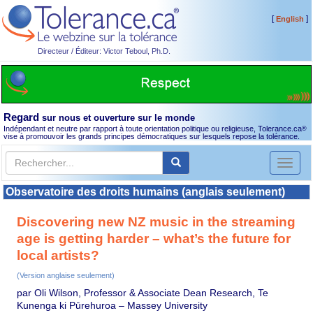
[
]
English
Directeur / Éditeur: Victor Teboul, Ph.D.
Regard
sur nous et ouverture sur le monde
Indépendant et neutre par rapport à toute orientation politique ou religieuse, Tolerance.ca
®
vise à promouvoir les grands principes démocratiques sur lesquels repose la tolérance.
Toggl
naviga
Observatoire des droits humains (anglais seulement)
Discovering new NZ music in the streaming
age is getting harder – what’s the future for
local artists?
(Version anglaise seulement)
par Oli Wilson, Professor & Associate Dean Research, Te
Kunenga ki Pūrehuroa – Massey University