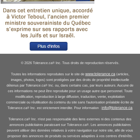
© 2026 Tolerance.ca
Inc. Tous droits de reproduction réservés.
®
www.tolerance.ca
Toutes les informations reproduites sur le site de
(articles,
images, photos, logos) sont protégées par des droits de propriété intellectuelle
détenus par Tolerance.ca
Inc. ou, dans certains cas, par leurs auteurs. Aucune de
®
ces informations ne peut être reproduite pour un usage autre que personnel. Toute
modification, reproduction à large diffusion, traduction, vente, exploitation
commerciale ou réutilisation du contenu du site sans l'autorisation préalable écrite de
info@tolerance.ca
Tolerance.ca
Inc. est strictement interdite. Pour information :
®
Tolerance.ca
Inc. n'est pas responsable des liens externes ni des contenus des
®
annonces publicitaires paraissant sur Tolerance.ca
. Les annonces publicitaires
®
peuvent utiliser des données relatives à votre navigation sur notre site, afin de vous
proposer des annonces de produits ou services adaptées à vos centres d'intérêts.