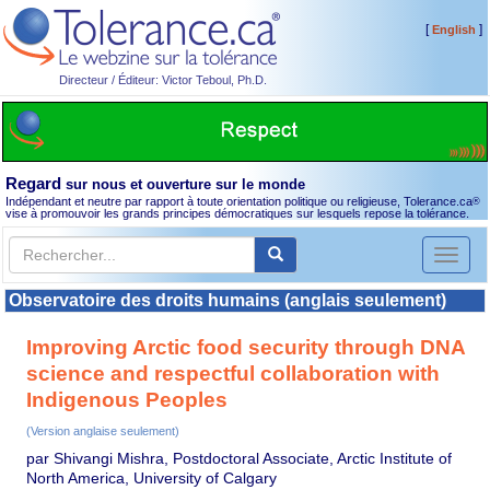
[
]
English
Directeur / Éditeur: Victor Teboul, Ph.D.
Regard
sur nous et ouverture sur le monde
Indépendant et neutre par rapport à toute orientation politique ou religieuse, Tolerance.ca
®
vise à promouvoir les grands principes démocratiques sur lesquels repose la tolérance.
Toggl
naviga
Observatoire des droits humains (anglais seulement)
Improving Arctic food security through DNA
science and respectful collaboration with
Indigenous Peoples
(Version anglaise seulement)
par Shivangi Mishra, Postdoctoral Associate, Arctic Institute of
North America, University of Calgary