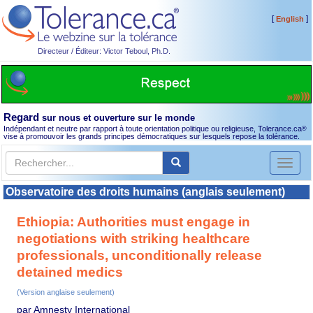
[
]
English
Directeur / Éditeur: Victor Teboul, Ph.D.
Regard
sur nous et ouverture sur le monde
Indépendant et neutre par rapport à toute orientation politique ou religieuse, Tolerance.ca
®
vise à promouvoir les grands principes démocratiques sur lesquels repose la tolérance.
Toggl
naviga
Observatoire des droits humains (anglais seulement)
Ethiopia: Authorities must engage in
negotiations with striking healthcare
professionals, unconditionally release
detained medics
(Version anglaise seulement)
par Amnesty International