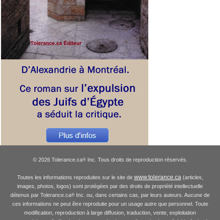
© 2026 Tolerance.ca
Inc. Tous droits de reproduction réservés.
®
www.tolerance.ca
Toutes les informations reproduites sur le site de
(articles,
images, photos, logos) sont protégées par des droits de propriété intellectuelle
détenus par Tolerance.ca
Inc. ou, dans certains cas, par leurs auteurs. Aucune de
®
ces informations ne peut être reproduite pour un usage autre que personnel. Toute
modification, reproduction à large diffusion, traduction, vente, exploitation