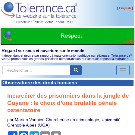
[
]
English
Directeur / Éditeur: Victor Teboul, Ph.D.
Regard
sur nous et ouverture sur le monde
Indépendant et neutre par rapport à toute orientation politique ou religieuse, Tolerance.ca
®
vise à promouvoir les grands principes démocratiques sur lesquels repose la tolérance.
Toggl
naviga
Observatoire des droits humains
Incarcérer des prisonniers dans la jungle de
Guyane : le choix d’une brutalité pénale
ostentatoire
par Marion Vannier, Chercheuse en criminologie, Université
Grenoble Alpes (UGA)
Partager
Facebook
Twitter
Email
Print