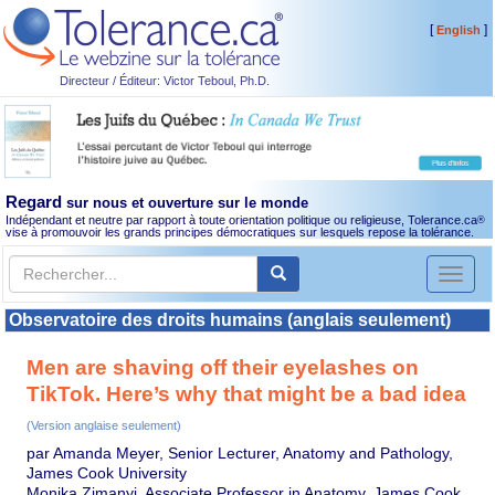
[
]
English
Directeur / Éditeur: Victor Teboul, Ph.D.
Regard
sur nous et ouverture sur le monde
Indépendant et neutre par rapport à toute orientation politique ou religieuse, Tolerance.ca
®
vise à promouvoir les grands principes démocratiques sur lesquels repose la tolérance.
Toggl
naviga
Observatoire des droits humains (anglais seulement)
Men are shaving off their eyelashes on
TikTok. Here’s why that might be a bad idea
(Version anglaise seulement)
par Amanda Meyer, Senior Lecturer, Anatomy and Pathology,
James Cook University
Monika Zimanyi, Associate Professor in Anatomy, James Cook