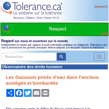
[
]
English
Directeur / Éditeur: Victor Teboul, Ph.D.
Regard
sur nous et ouverture sur le monde
Indépendant et neutre par rapport à toute orientation politique ou religieuse, Tolerance.ca
®
vise à promouvoir les grands principes démocratiques sur lesquels repose la tolérance.
Toggl
naviga
Observatoire des droits humains
Les Gazaouis privés d’eau dans l’enclave
assiégée et bombardée
Partager
Facebook
Twitter
Email
Print
Dix semaines après le début du blocus total imposé à la