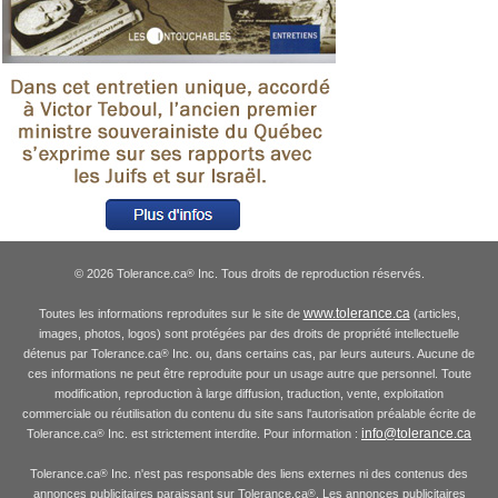
© 2026 Tolerance.ca
Inc. Tous droits de reproduction réservés.
®
www.tolerance.ca
Toutes les informations reproduites sur le site de
(articles,
images, photos, logos) sont protégées par des droits de propriété intellectuelle
détenus par Tolerance.ca
Inc. ou, dans certains cas, par leurs auteurs. Aucune de
®
ces informations ne peut être reproduite pour un usage autre que personnel. Toute
modification, reproduction à large diffusion, traduction, vente, exploitation
commerciale ou réutilisation du contenu du site sans l'autorisation préalable écrite de
info@tolerance.ca
Tolerance.ca
Inc. est strictement interdite. Pour information :
®
Tolerance.ca
Inc. n'est pas responsable des liens externes ni des contenus des
®
annonces publicitaires paraissant sur Tolerance.ca
. Les annonces publicitaires
®