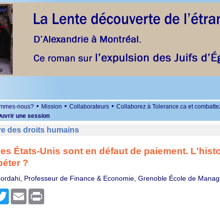
•
•
•
ommes-nous?
Mission
Collaborateurs
Collaborez à Tolerance.ca et combatte
uvrir une session
re des droits humains
les États-Unis sont en défaut de paiement. L'histo
péter ?
Cordahi, Professeur de Finance & Economie, Grenoble École de Man
r
cebook
Twitter
Email
Print