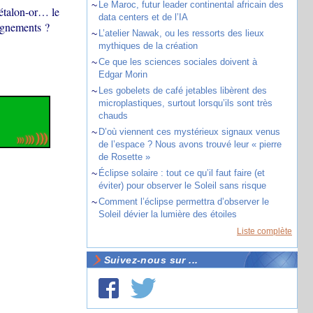
~
Le Maroc, futur leader continental africain des
’étalon-or… le
data centers et de l’IA
ignements ?
~
L’atelier Nawak, ou les ressorts des lieux
mythiques de la création
~
Ce que les sciences sociales doivent à
Edgar Morin
~
Les gobelets de café jetables libèrent des
microplastiques, surtout lorsqu’ils sont très
chauds
~
D’où viennent ces mystérieux signaux venus
de l’espace ? Nous avons trouvé leur « pierre
de Rosette »
~
Éclipse solaire : tout ce qu’il faut faire (et
éviter) pour observer le Soleil sans risque
~
Comment l’éclipse permettra d’observer le
Soleil dévier la lumière des étoiles
Liste complète
Suivez-nous sur ...