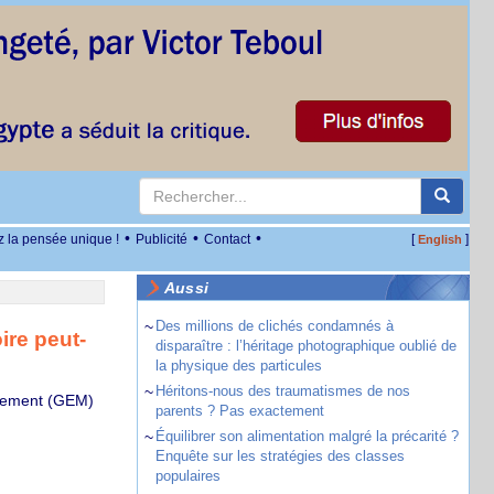
•
•
•
z la pensée unique !
Publicité
Contact
[
]
English
Aussi
~
Des millions de clichés condamnés à
ire peut-
disparaître : l’héritage photographique oublié de
la physique des particules
~
Héritons-nous des traumatismes de nos
agement (GEM)
parents ? Pas exactement
~
Équilibrer son alimentation malgré la précarité ?
Enquête sur les stratégies des classes
populaires