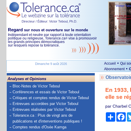
Directeur / Éditeur: Victor Teboul, Ph.D.
Regard
sur nous et ouverture sur le monde
Indépendant et neutre par rapport à toute orientation
politique ou religieuse, Tolerance.ca
vise à promouvoir
®
les grands principes démocratiques
sur lesquels repose la tolérance.
•
Accueil
Qui s
Dimanche 9 août 2026
•
Abonnement
O
Observatoi
Analyses et Opinions
Bloc-Notes de Victor Teboul
En 1933, 
Conférences et essais de Victor Teboul
elle se ré
Critiques et comptes rendus de Victor Teboul
Entrevues accordées par Victor Teboul
par Charbel 
Entrevues réalisées par Victor Teboul
Partage
Fa
Tolerance.ca : Plus de vingt ans de
publications et d'interventions publiques !
Comptes rendus d'Osée Kamga