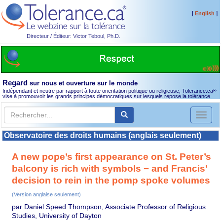
[
]
English
Directeur / Éditeur: Victor Teboul, Ph.D.
Regard
sur nous et ouverture sur le monde
Indépendant et neutre par rapport à toute orientation politique ou religieuse, Tolerance.ca
®
vise à promouvoir les grands principes démocratiques sur lesquels repose la tolérance.
Toggl
naviga
Observatoire des droits humains (anglais seulement)
A new pope’s first appearance on St. Peter’s
balcony is rich with symbols − and Francis’
decision to rein in the pomp spoke volumes
(Version anglaise seulement)
par Daniel Speed Thompson, Associate Professor of Religious
Studies, University of Dayton