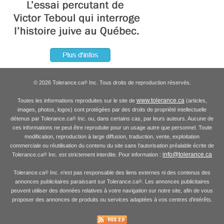
© 2026 Tolerance.ca
Inc. Tous droits de reproduction réservés.
®
www.tolerance.ca
Toutes les informations reproduites sur le site de
(articles,
images, photos, logos) sont protégées par des droits de propriété intellectuelle
détenus par Tolerance.ca
Inc. ou, dans certains cas, par leurs auteurs. Aucune de
®
ces informations ne peut être reproduite pour un usage autre que personnel. Toute
modification, reproduction à large diffusion, traduction, vente, exploitation
commerciale ou réutilisation du contenu du site sans l'autorisation préalable écrite de
info@tolerance.ca
Tolerance.ca
Inc. est strictement interdite. Pour information :
®
Tolerance.ca
Inc. n'est pas responsable des liens externes ni des contenus des
®
annonces publicitaires paraissant sur Tolerance.ca
. Les annonces publicitaires
®
peuvent utiliser des données relatives à votre navigation sur notre site, afin de vous
proposer des annonces de produits ou services adaptées à vos centres d'intérêts.