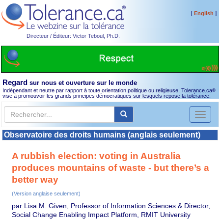
[
]
English
Directeur / Éditeur: Victor Teboul, Ph.D.
Regard
sur nous et ouverture sur le monde
Indépendant et neutre par rapport à toute orientation politique ou religieuse, Tolerance.ca
®
vise à promouvoir les grands principes démocratiques sur lesquels repose la tolérance.
Toggl
naviga
Observatoire des droits humains (anglais seulement)
A rubbish election: voting in Australia
produces mountains of waste - but there’s a
better way
(Version anglaise seulement)
par Lisa M. Given, Professor of Information Sciences & Director,
Social Change Enabling Impact Platform, RMIT University