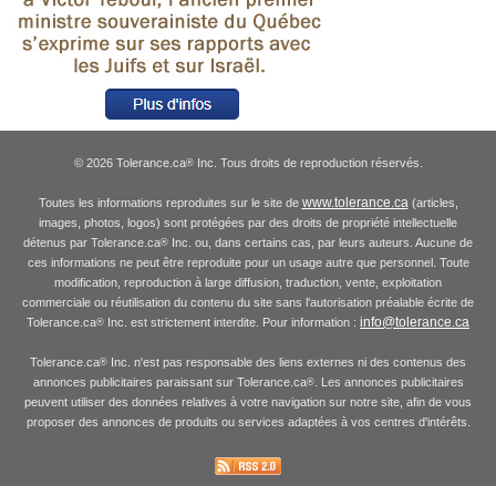
© 2026 Tolerance.ca
Inc. Tous droits de reproduction réservés.
®
www.tolerance.ca
Toutes les informations reproduites sur le site de
(articles,
images, photos, logos) sont protégées par des droits de propriété intellectuelle
détenus par Tolerance.ca
Inc. ou, dans certains cas, par leurs auteurs. Aucune de
®
ces informations ne peut être reproduite pour un usage autre que personnel. Toute
modification, reproduction à large diffusion, traduction, vente, exploitation
commerciale ou réutilisation du contenu du site sans l'autorisation préalable écrite de
info@tolerance.ca
Tolerance.ca
Inc. est strictement interdite. Pour information :
®
Tolerance.ca
Inc. n'est pas responsable des liens externes ni des contenus des
®
annonces publicitaires paraissant sur Tolerance.ca
. Les annonces publicitaires
®
peuvent utiliser des données relatives à votre navigation sur notre site, afin de vous
proposer des annonces de produits ou services adaptées à vos centres d'intérêts.