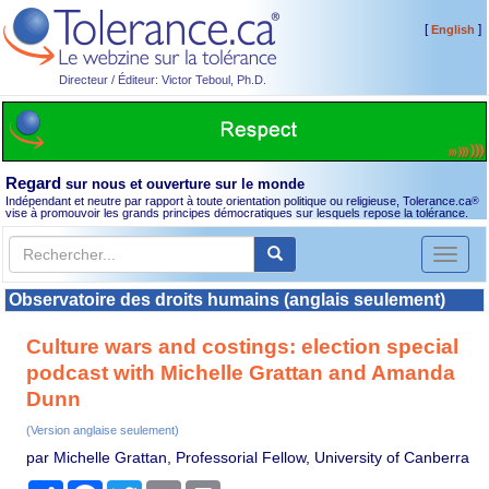
[
]
English
Directeur / Éditeur: Victor Teboul, Ph.D.
Regard
sur nous et ouverture sur le monde
Indépendant et neutre par rapport à toute orientation politique ou religieuse, Tolerance.ca
®
vise à promouvoir les grands principes démocratiques sur lesquels repose la tolérance.
Toggl
naviga
Observatoire des droits humains (anglais seulement)
Culture wars and costings: election special
podcast with Michelle Grattan and Amanda
Dunn
(Version anglaise seulement)
par Michelle Grattan, Professorial Fellow, University of Canberra
Partager
Facebook
Twitter
Email
Print