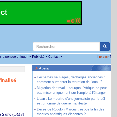
•
•
•
z la pensée unique !
Publicité
Contact
[
]
English
Aussi
~
Décharges sauvages, décharges anciennes :
inalisé
comment surmonter la tentation de l’oubli ?
~
Migration de travail : pourquoi l'Afrique ne peut
pas miser uniquement sur l'emploi à l'étranger
~
Liban : Le meurtre d’une journaliste par Israël
est un crime de guerre manifeste
~
Décès de Rudolph Marcus : est-ce la fin des
la Santé (OMS)
théories analytiques élégantes ?