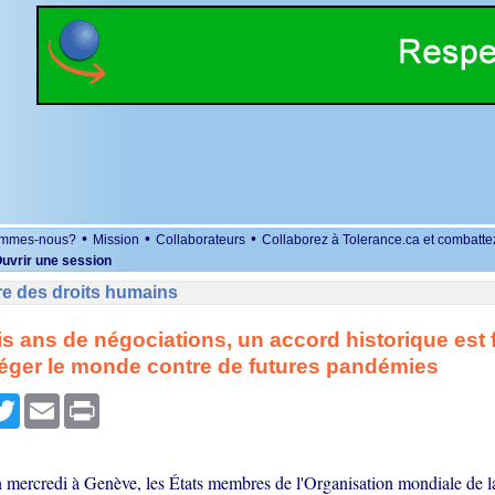
•
•
•
ommes-nous?
Mission
Collaborateurs
Collaborez à Tolerance.ca et combatte
uvrir une session
re des droits humains
is ans de négociations, un accord historique est f
éger le monde contre de futures pandémies
r
cebook
Twitter
Email
Print
n mercredi à Genève, les États membres de l'Organisation mondiale de 