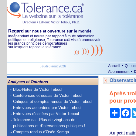
Directeur / Éditeur: Victor Teboul, Ph.D.
Regard
sur nous et ouverture sur le monde
Indépendant et neutre par rapport à toute orientation
politique ou religieuse, Tolerance.ca
vise à promouvoir
®
les grands principes démocratiques
sur lesquels repose la tolérance.
•
Accueil
Qui s
Jeudi 6 août 2026
•
Abonnement
O
Observatoi
Analyses et Opinions
Bloc-Notes de Victor Teboul
Après tro
Conférences et essais de Victor Teboul
pour prot
Critiques et comptes rendus de Victor Teboul
Entrevues accordées par Victor Teboul
Partage
Fa
Entrevues réalisées par Victor Teboul
Tolerance.ca : Plus de vingt ans de
publications et d'interventions publiques !
Au petit mati
Comptes rendus d'Osée Kamga