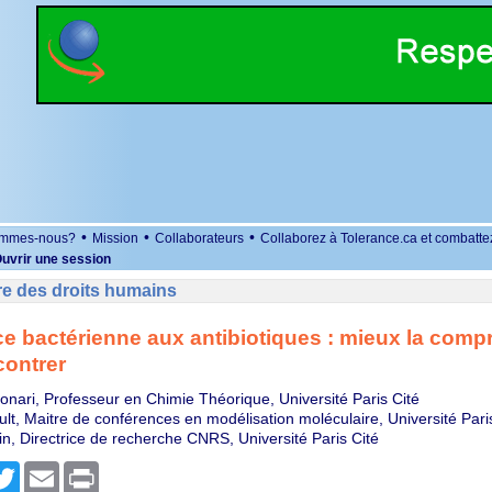
•
•
•
ommes-nous?
Mission
Collaborateurs
Collaborez à Tolerance.ca et combatte
uvrir une session
re des droits humains
e bactérienne aux antibiotiques : mieux la comp
contrer
onari, Professeur en Chimie Théorique, Université Paris Cité
ult, Maitre de conférences en modélisation moléculaire, Université Pari
in, Directrice de recherche CNRS, Université Paris Cité
r
cebook
Twitter
Email
Print