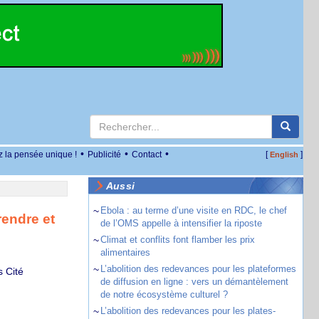
•
•
•
z la pensée unique !
Publicité
Contact
[
]
English
Aussi
~
Ebola : au terme d’une visite en RDC, le chef
rendre et
de l’OMS appelle à intensifier la riposte
~
Climat et conflits font flamber les prix
alimentaires
~
L’abolition des redevances pour les plateformes
s Cité
de diffusion en ligne : vers un démantèlement
de notre écosystème culturel ?
~
L’abolition des redevances pour les plates-