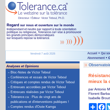
Directeur / Éditeur: Victor Teboul, Ph.D.
Regard
sur nous et ouverture sur le monde
Indépendant et neutre par rapport à toute orientation
politique ou religieuse, Tolerance.ca
vise à promouvoir
®
les grands principes démocratiques
sur lesquels repose la tolérance.
•
Accueil
Qui s
Vendredi 7 août 2026
•
Abonnement
O
Observatoi
Analyses et Opinions
Bloc-Notes de Victor Teboul
Résistanc
Conférences et essais de Victor Teboul
mieux la 
Critiques et comptes rendus de Victor Teboul
Entrevues accordées par Victor Teboul
par Antonio M
Entrevues réalisées par Victor Teboul
Florent Barba
Tolerance.ca : Plus de vingt ans de
Isabelle Brout
publications et d'interventions publiques !
Partage
Fa
Comptes rendus d'Osée Kamga