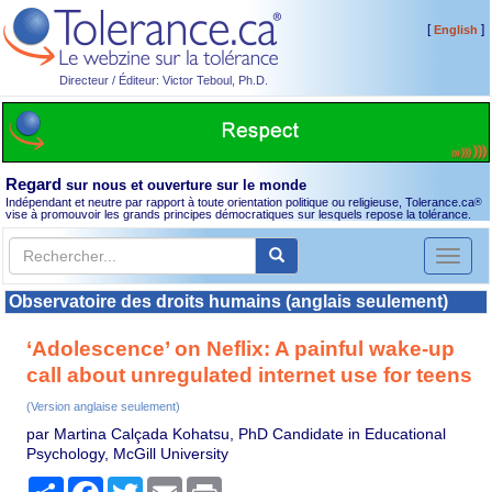
[
]
English
Directeur / Éditeur: Victor Teboul, Ph.D.
Regard
sur nous et ouverture sur le monde
Indépendant et neutre par rapport à toute orientation politique ou religieuse, Tolerance.ca
®
vise à promouvoir les grands principes démocratiques sur lesquels repose la tolérance.
Toggl
naviga
Observatoire des droits humains (anglais seulement)
‘Adolescence’ on Neflix: A painful wake-up
call about unregulated internet use for teens
(Version anglaise seulement)
par Martina Calçada Kohatsu, PhD Candidate in Educational
Psychology, McGill University
Partager
Facebook
Twitter
Email
Print