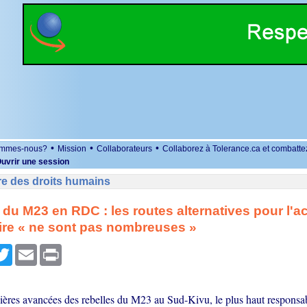
•
•
•
ommes-nous?
Mission
Collaborateurs
Collaborez à Tolerance.ca et combatte
uvrir une session
re des droits humains
 du M23 en RDC : les routes alternatives pour l'a
ire « ne sont pas nombreuses »
r
cebook
Twitter
Email
Print
ières avancées des rebelles du M23 au Sud-Kivu, le plus haut responsa