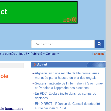
•
•
•
z la pensée unique !
Publicité
Contact
[
]
English
Aussi
~
Afghanistan : une récolte de blé prometteuse
ccès
menacée par la hausse du prix des engrais
~
Soutenir l’intégrité de l’information à Sao Tomé-
et-Principe à l’approche des élections
~
En RDC, Ebola s’invite dans les camps de
déplacés
~
EN DIRECT - Réunion du Conseil de sécurité
ble humanitaire
sur le Soudan du Sud