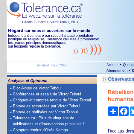
Directeur / Éditeur: Victor Teboul, Ph.D.
Regard
sur nous et ouverture sur le monde
Indépendant et neutre par rapport à toute orientation
politique ou religieuse, Tolerance.ca
vise à promouvoir
®
les grands principes démocratiques
sur lesquels repose la tolérance.
•
Accueil
Qui s
Vendredi 7 août 2026
•
Abonnement
O
Observatoi
Analyses et Opinions
Bloc-Notes de Victor Teboul
Rébellion
Conférences et essais de Victor Teboul
humanita
Critiques et comptes rendus de Victor Teboul
Entrevues accordées par Victor Teboul
Partage
Fa
Entrevues réalisées par Victor Teboul
Tolerance.ca : Plus de vingt ans de
publications et d'interventions publiques !
Face aux dern
Comptes rendus d'Osée Kamga