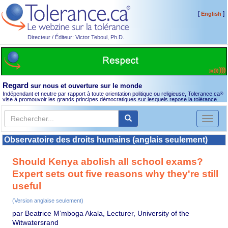
[
]
English
Directeur / Éditeur: Victor Teboul, Ph.D.
Regard
sur nous et ouverture sur le monde
Indépendant et neutre par rapport à toute orientation politique ou religieuse, Tolerance.ca
®
vise à promouvoir les grands principes démocratiques sur lesquels repose la tolérance.
Toggl
naviga
Observatoire des droits humains (anglais seulement)
Should Kenya abolish all school exams?
Expert sets out five reasons why they're still
useful
(Version anglaise seulement)
par Beatrice M’mboga Akala, Lecturer, University of the
Witwatersrand