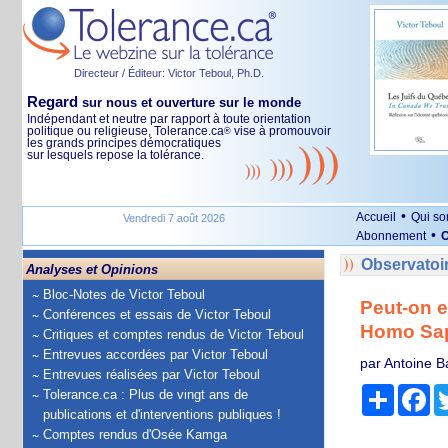
Directeur / Éditeur: Victor Teboul, Ph.D.
Regard
sur nous et ouverture sur le monde
Indépendant et neutre par rapport à toute orientation
politique ou religieuse, Tolerance.ca
vise à promouvoir
®
les grands principes démocratiques
sur lesquels repose la tolérance.
•
Accueil
Qui s
Vendredi 7 août 2026
•
Abonnement
O
Observatoi
Analyses et Opinions
Bloc-Notes de Victor Teboul
Peut-on e
Conférences et essais de Victor Teboul
Homo Sap
Critiques et comptes rendus de Victor Teboul
Entrevues accordées par Victor Teboul
par Antoine B
Entrevues réalisées par Victor Teboul
Partage
Fa
Tolerance.ca : Plus de vingt ans de
publications et d'interventions publiques !
Comptes rendus d'Osée Kamga