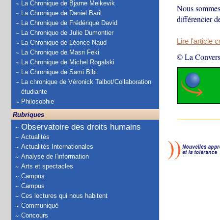
La Chronique de Bjarne Melkevik
Nous sommes 
La Chronique de Daniel Baril
différencier d
La Chronique de Frédérique David
La Chronique de Julie Dumontier
Lire l'article 
La Chronique de Léonce Naud
La Chronique de Masri Feki
© La Convers
La Chronique de Michel Rogalski
La Chronique de Sami Bibi
La chronique de Véronick Talbot/Collaboration
étudiante
Philosophie
Rubriques
Observatoire des droits humains
Actualités
Actualités Internationales
Analyse de l'information
Arts et spectacles
Campus
Campus
Ces lectures qui nous habitent
Communiqué
Concours