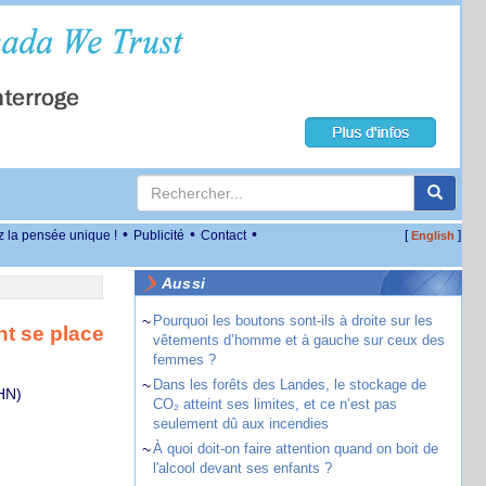
•
•
•
z la pensée unique !
Publicité
Contact
[
]
English
Aussi
~
Pourquoi les boutons sont-ils à droite sur les
t se place
vêtements d’homme et à gauche sur ceux des
femmes ?
~
Dans les forêts des Landes, le stockage de
HN)
CO₂ atteint ses limites, et ce n’est pas
seulement dû aux incendies
~
À quoi doit-on faire attention quand on boit de
l'alcool devant ses enfants ?