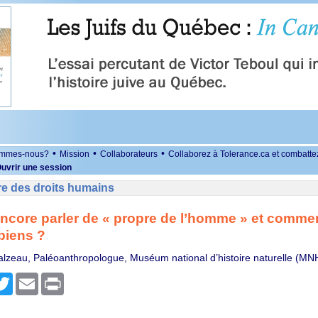
•
•
•
ommes-nous?
Mission
Collaborateurs
Collaborez à Tolerance.ca et combatte
uvrir une session
re des droits humains
ncore parler de « propre de l’homme » et commen
iens ?
alzeau, Paléoanthropologue, Muséum national d’histoire naturelle (MN
r
cebook
Twitter
Email
Print