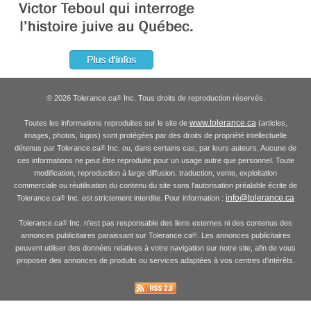
© 2026 Tolerance.ca
Inc. Tous droits de reproduction réservés.
®
www.tolerance.ca
Toutes les informations reproduites sur le site de
(articles,
images, photos, logos) sont protégées par des droits de propriété intellectuelle
détenus par Tolerance.ca
Inc. ou, dans certains cas, par leurs auteurs. Aucune de
®
ces informations ne peut être reproduite pour un usage autre que personnel. Toute
modification, reproduction à large diffusion, traduction, vente, exploitation
commerciale ou réutilisation du contenu du site sans l'autorisation préalable écrite de
info@tolerance.ca
Tolerance.ca
Inc. est strictement interdite. Pour information :
®
Tolerance.ca
Inc. n'est pas responsable des liens externes ni des contenus des
®
annonces publicitaires paraissant sur Tolerance.ca
. Les annonces publicitaires
®
peuvent utiliser des données relatives à votre navigation sur notre site, afin de vous
proposer des annonces de produits ou services adaptées à vos centres d'intérêts.