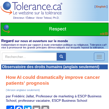
[
]
English
Directeur / Éditeur: Victor Teboul, Ph.D.
Regard
sur nous et ouverture sur le monde
Indépendant et neutre par rapport à toute orientation politique ou religieuse, Tolerance.ca
®
vise à promouvoir les grands principes démocratiques sur lesquels repose la tolérance.
Toggl
naviga
Observatoire des droits humains (anglais seulement)
How AI could dramatically improve cancer
patients' prognosis
(Version anglaise seulement)
par Frédéric Jallat, Professeur de marketing à ESCP Business
School, professeur vacataire, ESCP Business School
Partager
Facebook
Twitter
Email
Print