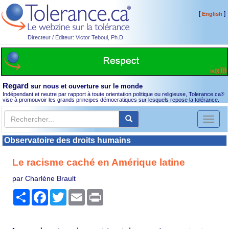
[
]
English
Directeur / Éditeur: Victor Teboul, Ph.D.
Regard
sur nous et ouverture sur le monde
Indépendant et neutre par rapport à toute orientation politique ou religieuse, Tolerance.ca
®
vise à promouvoir les grands principes démocratiques sur lesquels repose la tolérance.
Toggl
naviga
Observatoire des droits humains
Le racisme caché en Amérique latine
par Charlène Brault
Partager
Facebook
Twitter
Email
Print