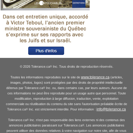
© 2026 Tolerance.ca
Inc. Tous droits de reproduction réservés.
®
www.tolerance.ca
Toutes les informations reproduites sur le site de
(articles,
images, photos, logos) sont protégées par des droits de propriété intellectuelle
détenus par Tolerance.ca
Inc. ou, dans certains cas, par leurs auteurs. Aucune de
®
ces informations ne peut être reproduite pour un usage autre que personnel. Toute
modification, reproduction à large diffusion, traduction, vente, exploitation
commerciale ou réutilisation du contenu du site sans l'autorisation préalable écrite de
info@tolerance.ca
Tolerance.ca
Inc. est strictement interdite. Pour information :
®
Tolerance.ca
Inc. n'est pas responsable des liens externes ni des contenus des
®
annonces publicitaires paraissant sur Tolerance.ca
. Les annonces publicitaires
®
peuvent utiliser des données relatives à votre navigation sur notre site, afin de vous