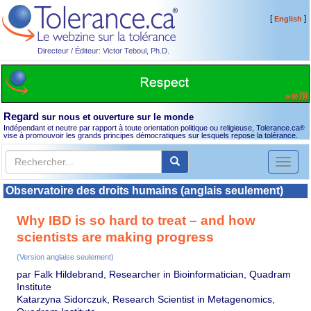
[
]
English
Directeur / Éditeur: Victor Teboul, Ph.D.
Regard
sur nous et ouverture sur le monde
Indépendant et neutre par rapport à toute orientation politique ou religieuse, Tolerance.ca
®
vise à promouvoir les grands principes démocratiques sur lesquels repose la tolérance.
Toggl
naviga
Observatoire des droits humains (anglais seulement)
Why IBD is so hard to treat – and how
scientists are making progress
(Version anglaise seulement)
par Falk Hildebrand, Researcher in Bioinformatician, Quadram
Institute
Katarzyna Sidorczuk, Research Scientist in Metagenomics,