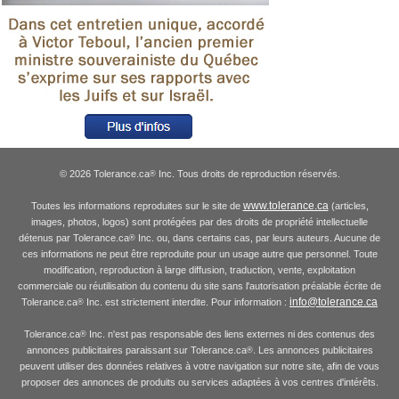
© 2026 Tolerance.ca
Inc. Tous droits de reproduction réservés.
®
www.tolerance.ca
Toutes les informations reproduites sur le site de
(articles,
images, photos, logos) sont protégées par des droits de propriété intellectuelle
détenus par Tolerance.ca
Inc. ou, dans certains cas, par leurs auteurs. Aucune de
®
ces informations ne peut être reproduite pour un usage autre que personnel. Toute
modification, reproduction à large diffusion, traduction, vente, exploitation
commerciale ou réutilisation du contenu du site sans l'autorisation préalable écrite de
info@tolerance.ca
Tolerance.ca
Inc. est strictement interdite. Pour information :
®
Tolerance.ca
Inc. n'est pas responsable des liens externes ni des contenus des
®
annonces publicitaires paraissant sur Tolerance.ca
. Les annonces publicitaires
®
peuvent utiliser des données relatives à votre navigation sur notre site, afin de vous
proposer des annonces de produits ou services adaptées à vos centres d'intérêts.