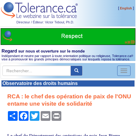
[
]
English
Directeur / Éditeur: Victor Teboul, Ph.D.
Regard
sur nous et ouverture sur le monde
Indépendant et neutre par rapport à toute orientation politique ou religieuse, Tolerance.ca
®
vise à promouvoir les grands principes démocratiques sur lesquels repose la tolérance.
Toggl
naviga
Observatoire des droits humains
RCA : le chef des opération de paix de l'ONU
entame une visite de solidarité
Partager
Facebook
Twitter
Email
Print
Le chef du Département des opérations de paix Jean-Pierre